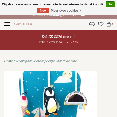
Wij slaan cookies op om onze website te verbeteren. Is dat akkoord?
Ja
NL
Nee
Meer over cookies »
Gratis verzending vanaf €100
0
SALES SS26 are on!
FINAL SALES SS26 - 1pce = 50%
Home
>
Noordpool Voetenspeeltje voor in de auto