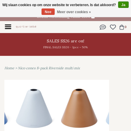
Wij slaan cookies op om onze website te verbeteren. Is dat akkoord?
Ja
NL
Nee
Meer over cookies »
Gratis verzending vanaf €100
0
SALES SS26 are on!
FINAL SALES SS26 - 1pce = 50%
Home
>
Nico cones 8-pack Riverside multi mix