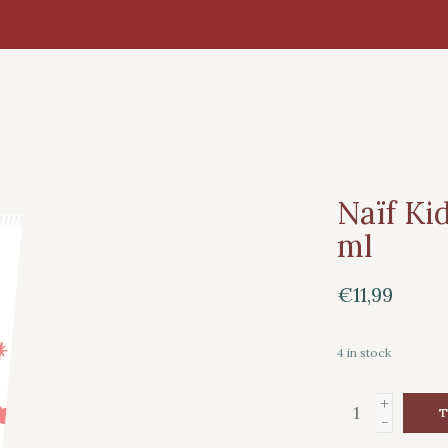
Naïf Ki
ml
€11,99
4
in stock
+
T
-