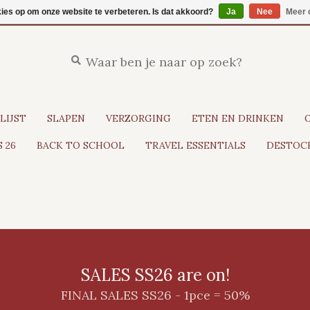
kies op om onze website te verbeteren. Is dat akkoord?
Ja
Nee
Meer 
LIJST
SLAPEN
VERZORGING
ETEN EN DRINKEN
 26
BACK TO SCHOOL
TRAVEL ESSENTIALS
DESTOCK
SALES SS26 are on!
FINAL SALES SS26 - 1pce = 50%