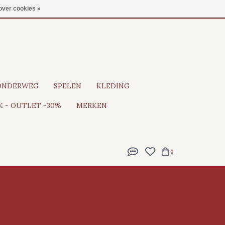
Gratis verzending vanaf €100
over cookies »
ONDERWEG
SPELEN
KLEDING
 - OUTLET -30%
MERKEN
0