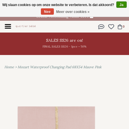
Wij slaan cookies op om onze website te verbeteren. Is dat akkoord?
Ja
NL
Nee
Meer over cookies »
Gratis verzending vanaf €100
0
SALES SS26 are on!
FINAL SALES SS26 - 1pce = 50%
Home
>
Mozart Waterproof Changing Pad 68X54 Mauve Pink