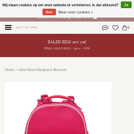
Wij slaan cookies op om onze website te verbeteren. Is dat akkoord?
Ja
NL
Nee
Meer over cookies »
Gratis verzending vanaf €100
0
SALES SS26 are on!
FINAL SALES SS26 - 1pce = 50%
Home
>
Mini Mood Backpack Blossom