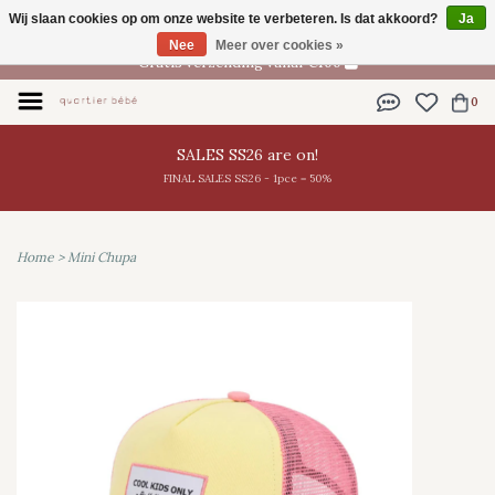
Wij slaan cookies op om onze website te verbeteren. Is dat akkoord?
Ja
NL
Nee
Meer over cookies »
Gratis verzending vanaf €100
0
SALES SS26 are on!
FINAL SALES SS26 - 1pce = 50%
Home
>
Mini Chupa