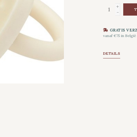
+
T
-
GRATIS VER
vanaf €75 in België
DETAILS