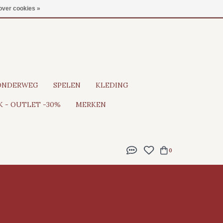
Gratis verzending vanaf €100
over cookies »
ONDERWEG
SPELEN
KLEDING
 - OUTLET -30%
MERKEN
0