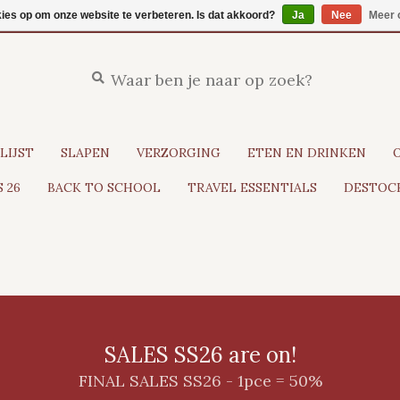
kies op om onze website te verbeteren. Is dat akkoord?
Ja
Nee
Meer 
LIJST
SLAPEN
VERZORGING
ETEN EN DRINKEN
 26
BACK TO SCHOOL
TRAVEL ESSENTIALS
DESTOCK
SALES SS26 are on!
FINAL SALES SS26 - 1pce = 50%