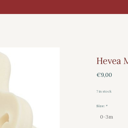
Hevea M
€9,00
7
in stock
Size:
*