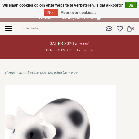
Wij slaan cookies op om onze website te verbeteren. Is dat akkoord?
Ja
NL
Nee
Meer over cookies »
Gratis verzending vanaf €100
0
SALES SS26 are on!
FINAL SALES SS26 - 1pce = 50%
Home
>
Mijn Eerste Boerderijdiertje - Koe