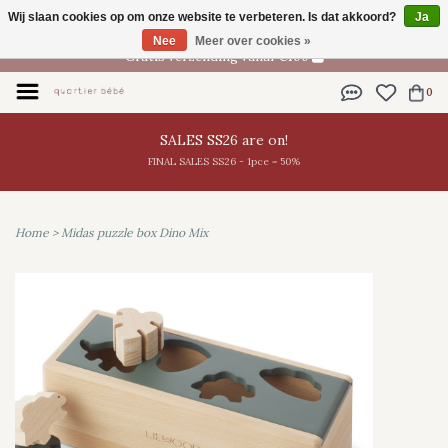
Wij slaan cookies op om onze website te verbeteren. Is dat akkoord?
Ja
NL
Nee
Meer over cookies »
Gratis verzending vanaf €100
0
SALES SS26 are on!
FINAL SALES SS26 - 1pce = 50%
Home
>
Midas puzzle box Dino Mix