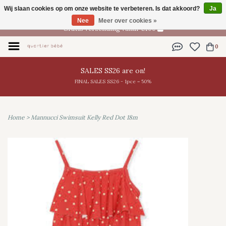
Wij slaan cookies op om onze website te verbeteren. Is dat akkoord?
Ja
NL
Nee
Meer over cookies »
Gratis verzending vanaf €100
0
SALES SS26 are on!
FINAL SALES SS26 - 1pce = 50%
Home
>
Mannucci Swimsuit Kelly Red Dot 18m