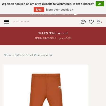
Wij slaan cookies op om onze website te verbeteren. Is dat akkoord?
Ja
NL
Nee
Meer over cookies »
Gratis verzending vanaf €100
0
SALES SS26 are on!
FINAL SALES SS26 - 1pce = 50%
Home
>
LSF UV-broek Rosewood 98