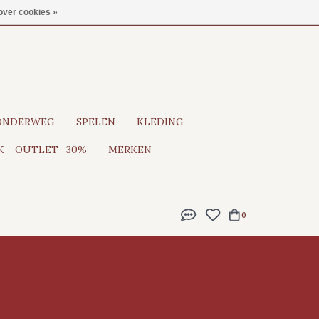
Gratis verzending vanaf €100
over cookies »
ONDERWEG
SPELEN
KLEDING
 - OUTLET -30%
MERKEN
0