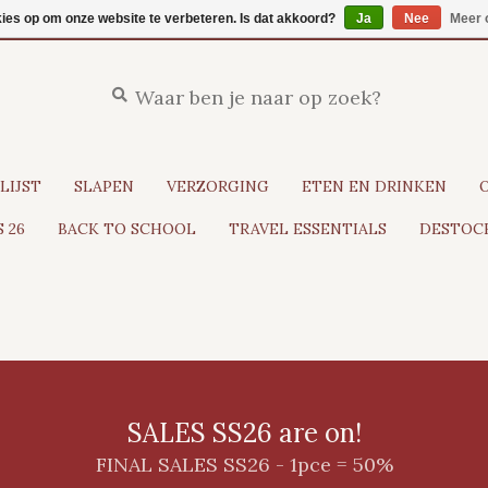
kies op om onze website te verbeteren. Is dat akkoord?
Ja
Nee
Meer 
LIJST
SLAPEN
VERZORGING
ETEN EN DRINKEN
 26
BACK TO SCHOOL
TRAVEL ESSENTIALS
DESTOCK
SALES SS26 are on!
FINAL SALES SS26 - 1pce = 50%