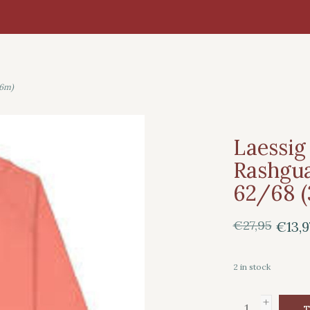
-6m)
Laessig
Rashgua
62/68 
€27,95
€13,9
2
in stock
+
T