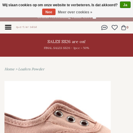
Wij slaan cookies op om onze website te verbeteren. Is dat akkoord?
Ja
NL
Nee
Meer over cookies »
Gratis verzending vanaf €100
0
SALES SS26 are on!
FINAL SALES SS26 - 1pce = 50%
Home
>
Loafers Powder