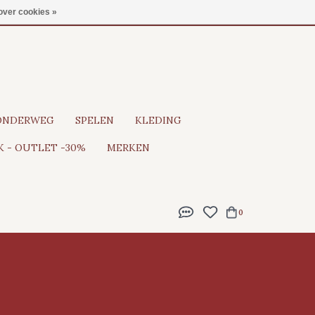
Gratis verzending vanaf €100
over cookies »
ONDERWEG
SPELEN
KLEDING
 - OUTLET -30%
MERKEN
0