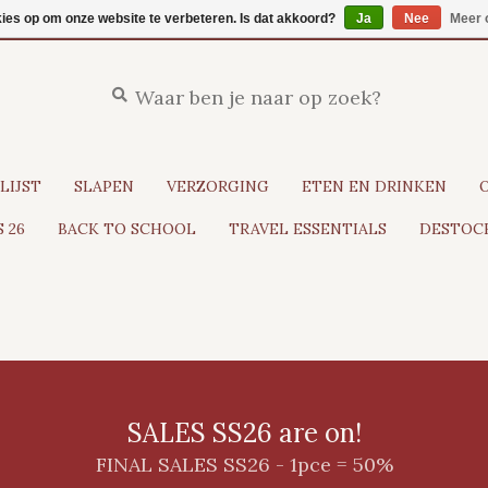
kies op om onze website te verbeteren. Is dat akkoord?
Ja
Nee
Meer 
LIJST
SLAPEN
VERZORGING
ETEN EN DRINKEN
 26
BACK TO SCHOOL
TRAVEL ESSENTIALS
DESTOCK
SALES SS26 are on!
FINAL SALES SS26 - 1pce = 50%