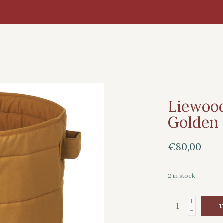
Liewood
Golden 
€80,00
2
in stock
+
T
-