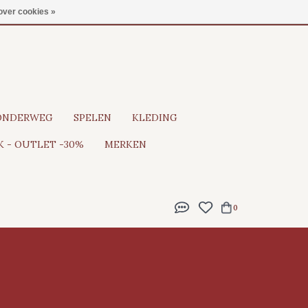
Gratis verzending vanaf €100
over cookies »
ONDERWEG
SPELEN
KLEDING
 - OUTLET -30%
MERKEN
0