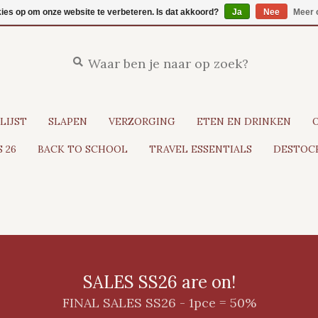
kies op om onze website te verbeteren. Is dat akkoord?
Ja
Nee
Meer 
LIJST
SLAPEN
VERZORGING
ETEN EN DRINKEN
 26
BACK TO SCHOOL
TRAVEL ESSENTIALS
DESTOCK
SALES SS26 are on!
FINAL SALES SS26 - 1pce = 50%