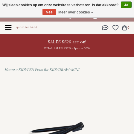
Wij slaan cookies op om onze website te verbeteren. Is dat akkoord?
Ja
NL
Nee
Meer over cookies »
Gratis verzending vanaf €100
0
SALES SS26 are on!
FINAL SALES SS26 - 1pce = 50%
Home
>
KIDYPEN Pens for KIDYDRAW-MINI