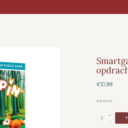
Smartga
opdrach
€17,99
4
in stock
+
T
-