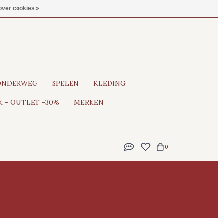
Gratis verzending vanaf €100
over cookies »
ONDERWEG
SPELEN
KLEDING
 - OUTLET -30%
MERKEN
0