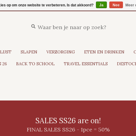
kies op om onze website te verbeteren. Is dat akkoord?
Ja
Nee
Meer 
LIJST
SLAPEN
VERZORGING
ETEN EN DRINKEN
 26
BACK TO SCHOOL
TRAVEL ESSENTIALS
DESTOCK
SALES SS26 are on!
FINAL SALES SS26 - 1pce = 50%