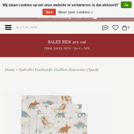
Wij slaan cookies op om onze website te verbeteren. Is dat akkoord?
Ja
NL
Nee
Meer over cookies »
Gratis verzending vanaf €100
0
SALES SS26 are on!
FINAL SALES SS26 - 1pce = 50%
Home
>
Hydrofiel Washandje 15x20cm Roarsome (3pack)