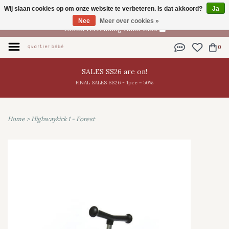
Wij slaan cookies op om onze website te verbeteren. Is dat akkoord?
Ja
NL
Nee
Meer over cookies »
Gratis verzending vanaf €100
0
SALES SS26 are on!
FINAL SALES SS26 - 1pce = 50%
Home
>
Highwaykick 1 - Forest