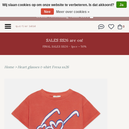
Wij slaan cookies op om onze website te verbeteren. Is dat akkoord?
Ja
NL
Nee
Meer over cookies »
Gratis verzending vanaf €100
0
SALES SS26 are on!
FINAL SALES SS26 - 1pce = 50%
Home
>
Heart glasses t-shirt Fresa ss26