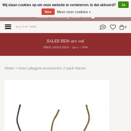
Wij slaan cookies op om onze website te verbeteren. Is dat akkoord?
Ja
NL
Nee
Meer over cookies »
Gratis verzending vanaf €100
0
SALES SS26 are on!
FINAL SALES SS26 - 1pce = 50%
Home
>
Grace playgym accessories 3-pack Nature