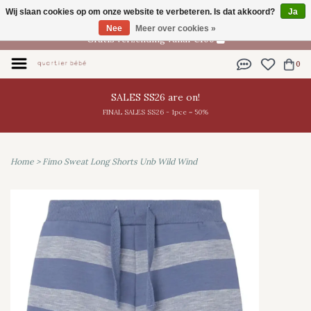
Wij slaan cookies op om onze website te verbeteren. Is dat akkoord?
Ja
NL
Nee
Meer over cookies »
Gratis verzending vanaf €100
0
SALES SS26 are on!
FINAL SALES SS26 - 1pce = 50%
Home
>
Fimo Sweat Long Shorts Unb Wild Wind