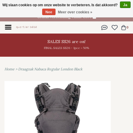
Wij slaan cookies op om onze website te verbeteren. Is dat akkoord?
Ja
NL
Nee
Meer over cookies »
Gratis verzending vanaf €100
0
SALES SS26 are on!
FINAL SALES SS26 - 1pce = 50%
Home
>
Draagzak Nabaca Regular London Black