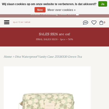
Wij slaan cookies op om onze website te verbeteren. Is dat akkoord?
Ja
NL
Nee
Meer over cookies »
Gratis verzending vanaf €100
0
SALES SS26 are on!
FINAL SALES SS26 - 1pce = 50%
Home
>
Diva Waterproof Vanity Case 25X16X10 Green Tea