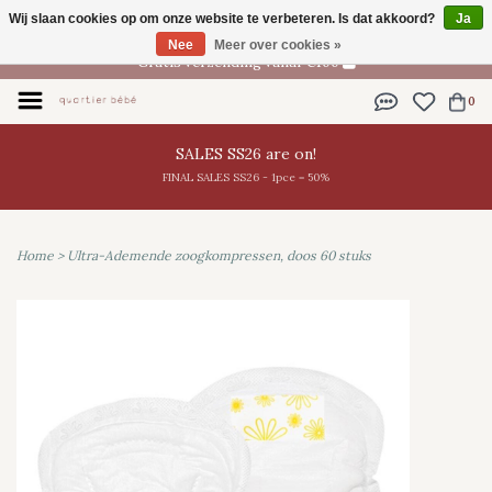
Wij slaan cookies op om onze website te verbeteren. Is dat akkoord?
Ja
NL
Nee
Meer over cookies »
Gratis verzending vanaf €100
0
SALES SS26 are on!
FINAL SALES SS26 - 1pce = 50%
Home
>
Ultra-Ademende zoogkompressen, doos 60 stuks