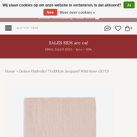
Wij slaan cookies op om onze website te verbeteren. Is dat akkoord?
Ja
NL
Nee
Meer over cookies »
Gratis verzending vanaf €100
0
SALES SS26 are on!
FINAL SALES SS26 - 1pce = 50%
Home
>
Deken Hydrofiel 75x100cm Jacquard Wild Rose GOTS