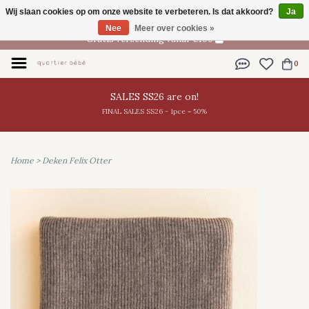
Wij slaan cookies op om onze website te verbeteren. Is dat akkoord?
Ja
NL
Nee
Meer over cookies »
Gratis verzending vanaf €100
0
SALES SS26 are on!
FINAL SALES SS26 - 1pce = 50%
Home
>
Deken Felix Otter