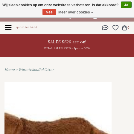
Wij slaan cookies op om onze website te verbeteren. Is dat akkoord?
Ja
NL
Nee
Meer over cookies »
Gratis verzending vanaf €100
0
SALES SS26 are on!
FINAL SALES SS26 - 1pce = 50%
Home
>
Warmteknuffel Otter