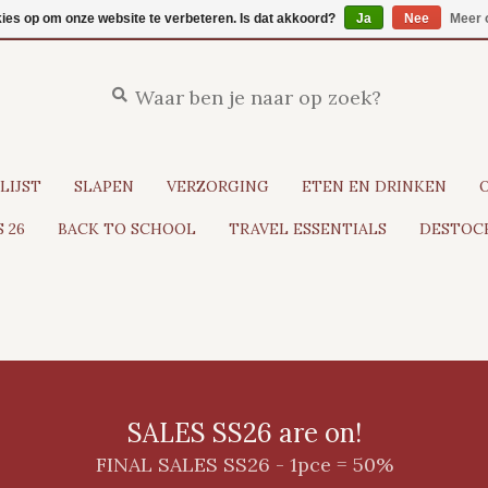
kies op om onze website te verbeteren. Is dat akkoord?
Ja
Nee
Meer 
LIJST
SLAPEN
VERZORGING
ETEN EN DRINKEN
 26
BACK TO SCHOOL
TRAVEL ESSENTIALS
DESTOCK
SALES SS26 are on!
FINAL SALES SS26 - 1pce = 50%