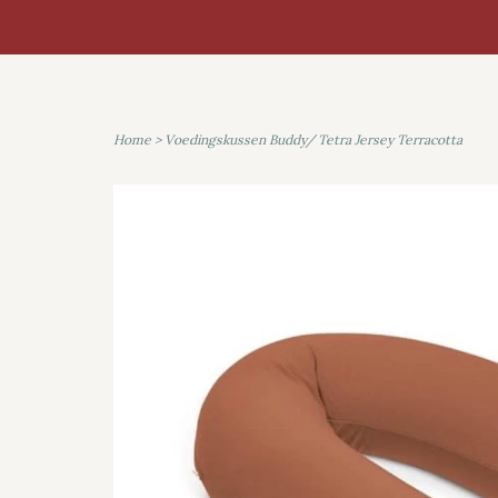
Home
>
Voedingskussen Buddy/ Tetra Jersey Terracotta