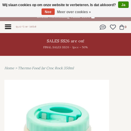
Wij slaan cookies op om onze website te verbeteren. Is dat akkoord?
Ja
NL
Nee
Meer over cookies »
Gratis verzending vanaf €100
0
SALES SS26 are on!
FINAL SALES SS26 - 1pce = 50%
Home
>
Thermo Food Jar Croc Rock 350ml