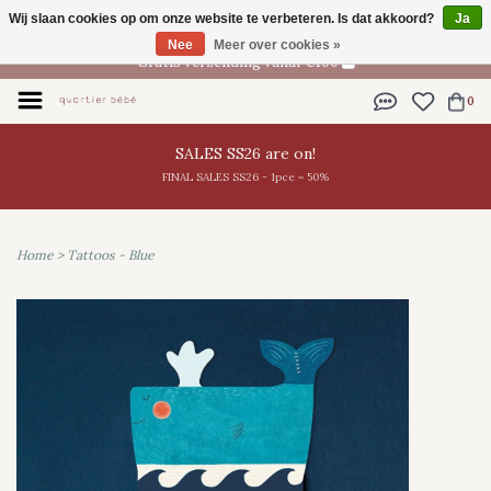
Wij slaan cookies op om onze website te verbeteren. Is dat akkoord?
Ja
NL
Nee
Meer over cookies »
Gratis verzending vanaf €100
0
SALES SS26 are on!
FINAL SALES SS26 - 1pce = 50%
Home
>
Tattoos - Blue