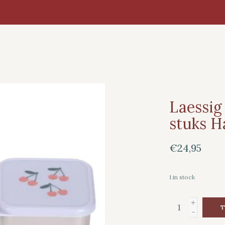
Laessig
stuks H
€24,95
1
in stock
+
T
-