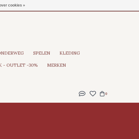
Gratis verzending vanaf €100
over cookies »
ONDERWEG
SPELEN
KLEDING
 - OUTLET -30%
MERKEN
0