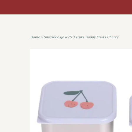
Home
>
Snackdoosje RVS 3 stuks Happy Fruits Cherry