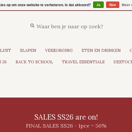
kies op om onze website te verbeteren. Is dat akkoord?
Ja
Nee
Meer 
LIJST
SLAPEN
VERZORGING
ETEN EN DRINKEN
 26
BACK TO SCHOOL
TRAVEL ESSENTIALS
DESTOCK
SALES SS26 are on!
FINAL SALES SS26 - 1pce = 50%