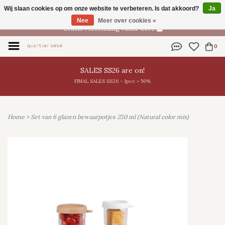
Wij slaan cookies op om onze website te verbeteren. Is dat akkoord?
Ja
NL
Nee
Meer over cookies »
Gratis verzending vanaf €100
0
SALES SS26 are on!
FINAL SALES SS26 - 1pce = 50%
Home
>
Set van 6 glazen bewaarpotjes 250 ml (Natural color mix)