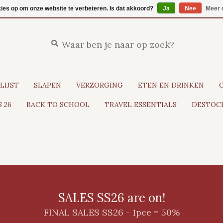
kies op om onze website te verbeteren. Is dat akkoord?
Ja
Nee
Meer 
LIJST
SLAPEN
VERZORGING
ETEN EN DRINKEN
 26
BACK TO SCHOOL
TRAVEL ESSENTIALS
DESTOCK
SALES SS26 are on!
FINAL SALES SS26 - 1pce = 50%