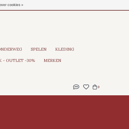
Gratis verzending vanaf €100
over cookies »
ONDERWEG
SPELEN
KLEDING
 - OUTLET -30%
MERKEN
0