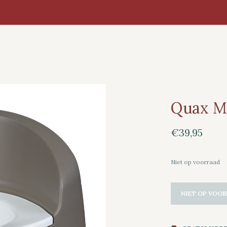
Quax My
€39,95
Niet op voorraad
NIET OP VOOR