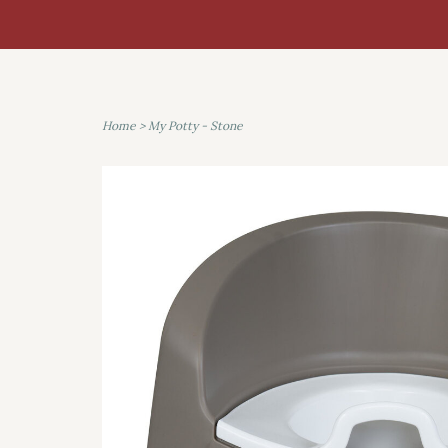
Home
>
My Potty - Stone