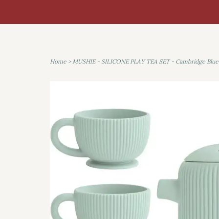
Home
>
MUSHIE - SILICONE PLAY TEA SET - Cambridge Blue