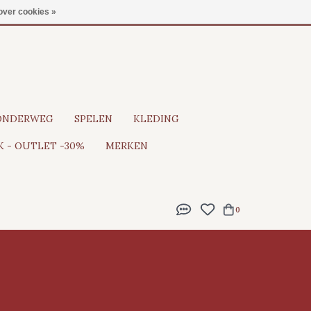
Gratis verzending vanaf €100
over cookies »
ONDERWEG
SPELEN
KLEDING
 - OUTLET -30%
MERKEN
0