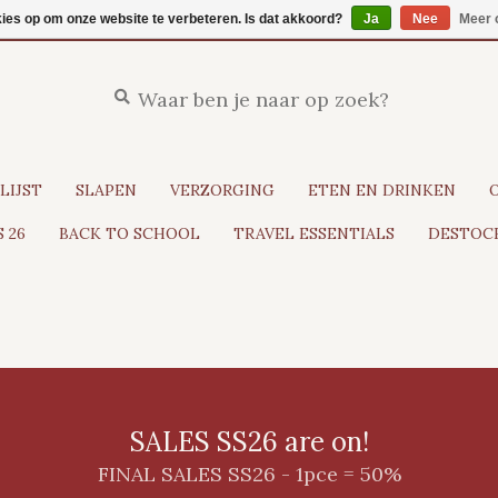
kies op om onze website te verbeteren. Is dat akkoord?
Ja
Nee
Meer 
LIJST
SLAPEN
VERZORGING
ETEN EN DRINKEN
 26
BACK TO SCHOOL
TRAVEL ESSENTIALS
DESTOCK
SALES SS26 are on!
FINAL SALES SS26 - 1pce = 50%