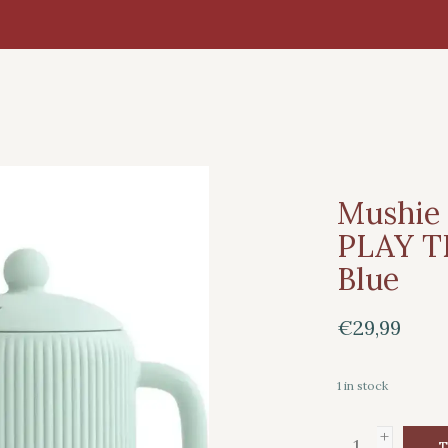
Mushie
PLAY T
Blue
€29,99
1
in stock
+
T