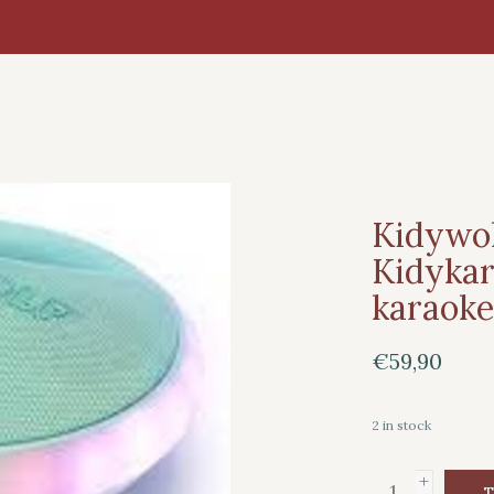
Kidywol
Kidykar
karaoke
€59,90
2
in stock
+
T