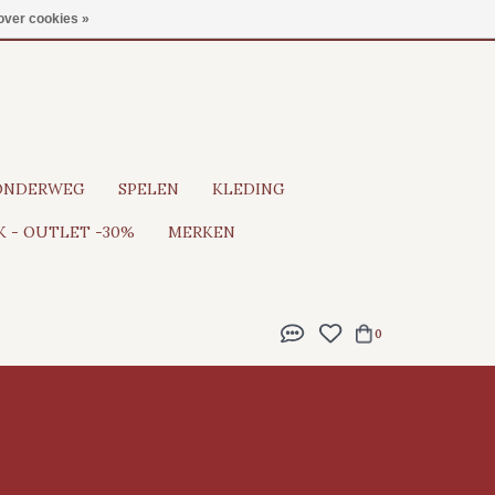
Gratis verzending vanaf €100
over cookies »
ONDERWEG
SPELEN
KLEDING
 - OUTLET -30%
MERKEN
0