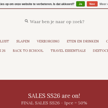
kies op om onze website te verbeteren. Is dat akkoord?
Ja
Nee
Meer 
LIJST
SLAPEN
VERZORGING
ETEN EN DRINKEN
 26
BACK TO SCHOOL
TRAVEL ESSENTIALS
DESTOCK
SALES SS26 are on!
FINAL SALES SS26 - 1pce = 50%