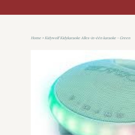
Home
>
Kidywolf Kidykaraoke Alles-in-één karaoke - Green