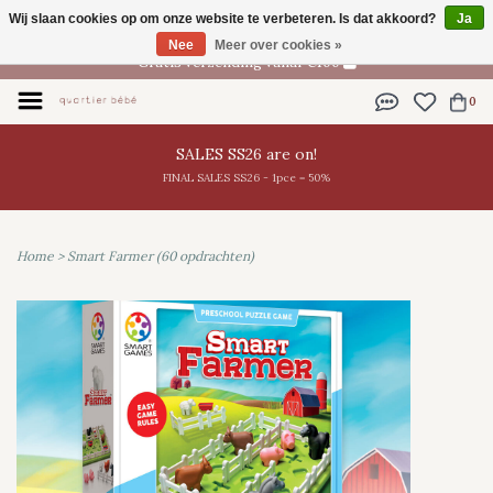
Wij slaan cookies op om onze website te verbeteren. Is dat akkoord?
Ja
NL
Nee
Meer over cookies »
Gratis verzending vanaf €100
0
SALES SS26 are on!
FINAL SALES SS26 - 1pce = 50%
Home
>
Smart Farmer (60 opdrachten)