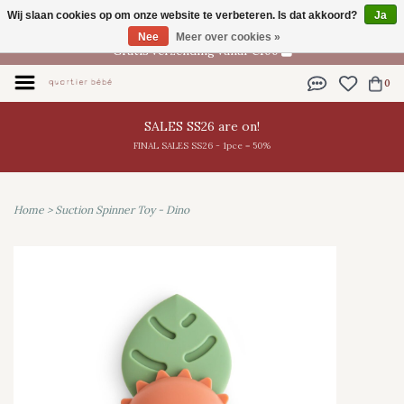
Wij slaan cookies op om onze website te verbeteren. Is dat akkoord?
Ja
NL
Nee
Meer over cookies »
Gratis verzending vanaf €100
0
SALES SS26 are on!
FINAL SALES SS26 - 1pce = 50%
Home
>
Suction Spinner Toy - Dino