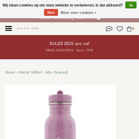
Wij slaan cookies op om onze website te verbeteren. Is dat akkoord?
Ja
NL
Nee
Meer over cookies »
Gratis verzending vanaf €100
0
SALES SS26 are on!
FINAL SALES SS26 - 1pce = 50%
Home
>
Bottle 500ml - Mrs. Peacock