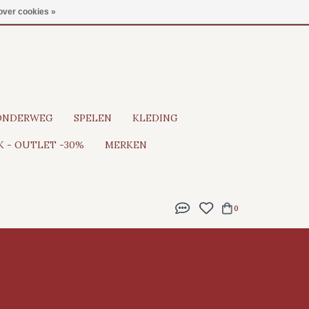
Gratis verzending vanaf €100
over cookies »
ONDERWEG
SPELEN
KLEDING
 - OUTLET -30%
MERKEN
0