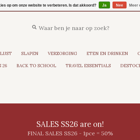
kies op om onze website te verbeteren. Is dat akkoord?
Ja
Nee
Meer 
LIJST
SLAPEN
VERZORGING
ETEN EN DRINKEN
 26
BACK TO SCHOOL
TRAVEL ESSENTIALS
DESTOCK
SALES SS26 are on!
FINAL SALES SS26 - 1pce = 50%