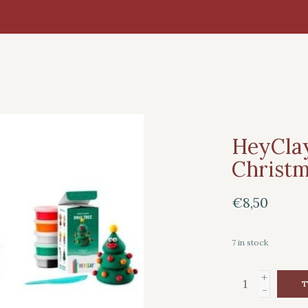
HeyClay
Christm
€8,50
7
in stock
+
T
-