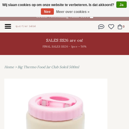
Wij slaan cookies op om onze website te verbeteren. Is dat akkoord?
Ja
NL
Nee
Meer over cookies »
Gratis verzending vanaf €100
0
SALES SS26 are on!
FINAL SALES SS26 - 1pce = 50%
Home
>
Big Thermo Food Jar Club Soleil 500ml