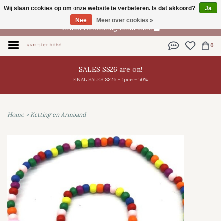
Wij slaan cookies op om onze website te verbeteren. Is dat akkoord?
Ja
NL
Nee
Meer over cookies »
Gratis verzending vanaf €100
0
SALES SS26 are on!
FINAL SALES SS26 - 1pce = 50%
Home
>
Ketting en Armband