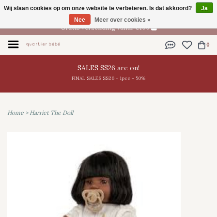
Wij slaan cookies op om onze website te verbeteren. Is dat akkoord?
Ja
NL
Nee
Meer over cookies »
Gratis verzending vanaf €100
0
SALES SS26 are on!
FINAL SALES SS26 - 1pce = 50%
Home
>
Harriet The Doll