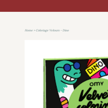
Home
>
Coloriage Velours - Dino