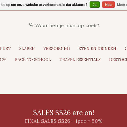
kies op om onze website te verbeteren. Is dat akkoord?
Ja
Nee
Meer 
LIJST
SLAPEN
VERZORGING
ETEN EN DRINKEN
 26
BACK TO SCHOOL
TRAVEL ESSENTIALS
DESTOCK
SALES SS26 are on!
FINAL SALES SS26 - 1pce = 50%