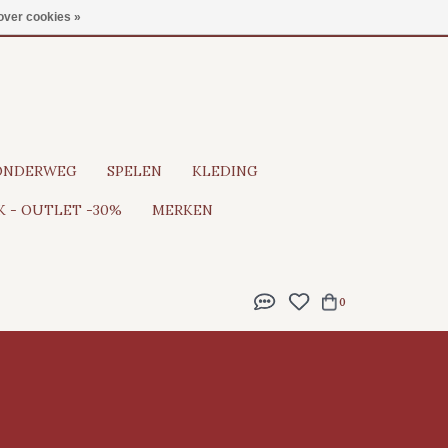
Gratis verzending vanaf €100
over cookies »
ONDERWEG
SPELEN
KLEDING
 - OUTLET -30%
MERKEN
0