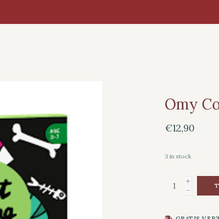
Omy Col
€12,90
3
in stock
+
T
-
GRATIS VER