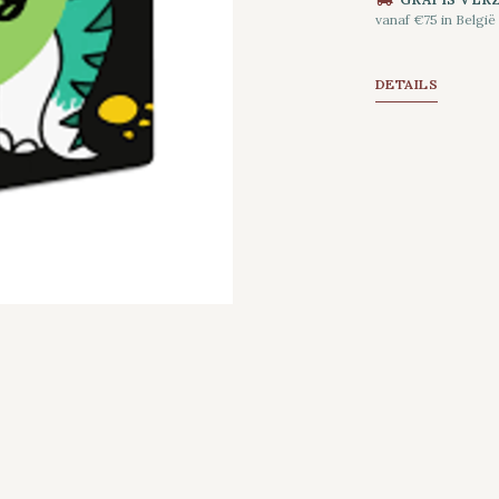
vanaf €75 in België
DETAILS