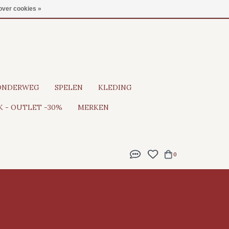
Gratis verzending vanaf €100
over cookies »
ONDERWEG
SPELEN
KLEDING
 - OUTLET -30%
MERKEN
0