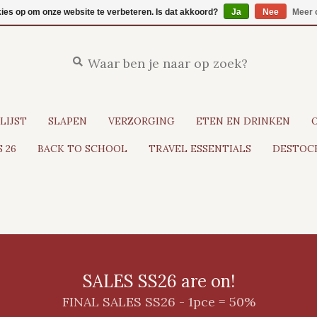
kies op om onze website te verbeteren. Is dat akkoord?
Ja
Nee
Meer 
LIJST
SLAPEN
VERZORGING
ETEN EN DRINKEN
 26
BACK TO SCHOOL
TRAVEL ESSENTIALS
DESTOCK
SALES SS26 are on!
FINAL SALES SS26 - 1pce = 50%