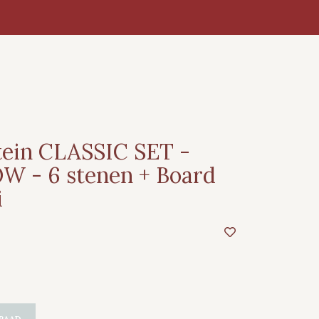
tein CLASSIC SET -
 - 6 stenen + Board
i
RAAD