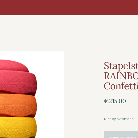
Stapels
RAINBOW
Confett
€215,00
Niet op voorraad
NIET OP VOOR