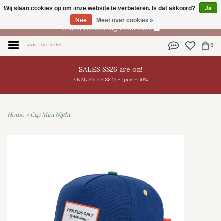
Wij slaan cookies op om onze website te verbeteren. Is dat akkoord?
Ja
NL
Nee
Meer over cookies »
Gratis verzending vanaf €100
0
SALES SS26 are on!
FINAL SALES SS26 - 1pce = 50%
Home
>
Cap Mini Night