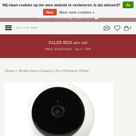
Wij slaan cookies op om onze website te verbeteren. Is dat akkoord?
Ja
NL
Nee
Meer over cookies »
Gratis verzending vanaf €100
0
SALES SS26 are on!
FINAL SALES SS26 - 1pce = 50%
Home
>
Béaba Extra Camera | Zen Premium White