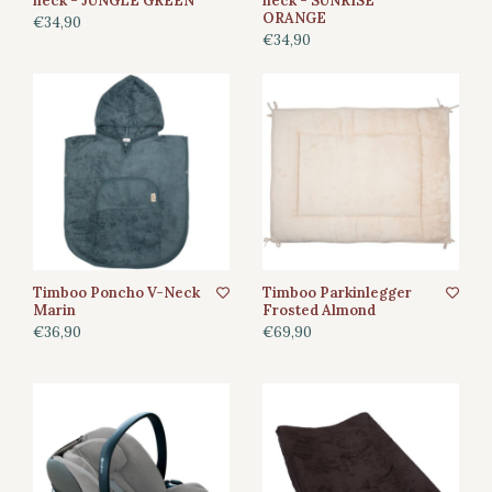
neck - JUNGLE GREEN
neck - SUNRISE
ORANGE
€34,90
€34,90
Timboo Poncho V-Neck
Timboo Parkinlegger
Marin
Frosted Almond
€36,90
€69,90