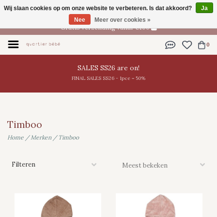
Wij slaan cookies op om onze website te verbeteren. Is dat akkoord?
Ja
NL
Nee
Meer over cookies »
Gratis verzending vanaf €100
0
SALES SS26 are on!
FINAL SALES SS26 - 1pce = 50%
Timboo
Home
/
Merken
/
Timboo
Filteren