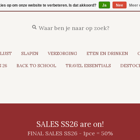
kies op om onze website te verbeteren. Is dat akkoord?
Ja
Nee
Meer 
LIJST
SLAPEN
VERZORGING
ETEN EN DRINKEN
 26
BACK TO SCHOOL
TRAVEL ESSENTIALS
DESTOCK
SALES SS26 are on!
FINAL SALES SS26 - 1pce = 50%