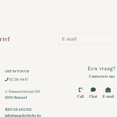
rief
Een vraag?
GET IN TOUCH
Contacteer ons
02 216 44 87
A. Dansaertstraat 126
Call
Chat
E-mail
1000 Brussel
BE0759.402.013
info@quartierbebe.be