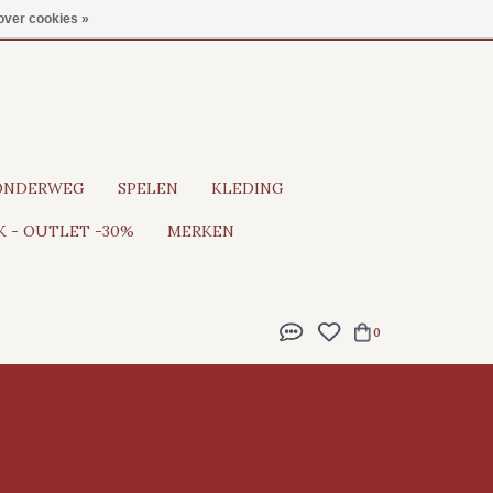
Gratis verzending vanaf €100
over cookies »
ONDERWEG
SPELEN
KLEDING
 - OUTLET -30%
MERKEN
0