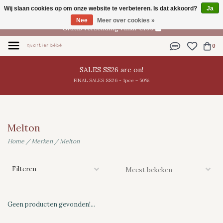
Wij slaan cookies op om onze website te verbeteren. Is dat akkoord?
Ja
NL
Nee
Meer over cookies »
Gratis verzending vanaf €100
0
SALES SS26 are on!
FINAL SALES SS26 - 1pce = 50%
Melton
Home
/
Merken
/
Melton
Filteren
Geen producten gevonden!...